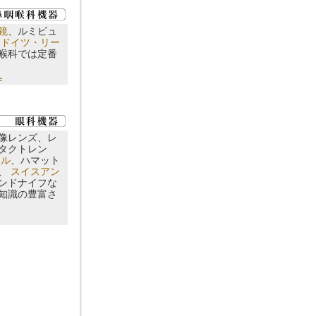
鏡
、ルミビュ
、
ドイツ・リー
喉科では定番
へ
像レンズ、レ
タクトレン
ナル
、ハマット
ズ、
スイスアン
ンドナイフな
知識の豊富さ