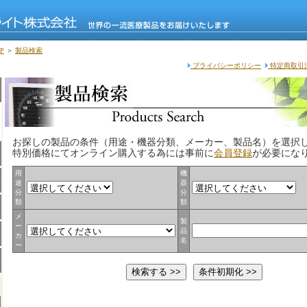
P
＞
製品検索
プライバシーポリシー
特定商取引
お探しの製品の条件（用途・機器分類、メーカー、製品名）を選択
特別価格にてオンライン購入する為には事前に
会員登録
が必要にな
用
機
途
器
分
分
類
類
メ
製
ー
品
カ
名
ー