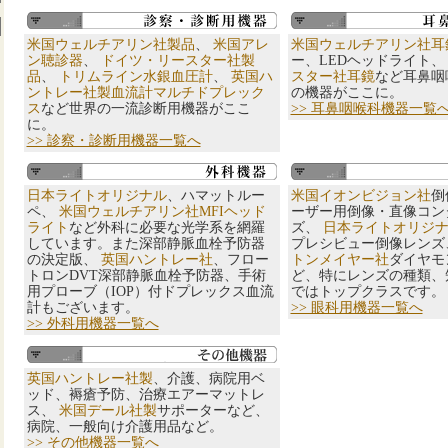
米国ウェルチアリン社製品
、
米国アレ
米国ウェルチアリン社耳
ン聴診器
、
ドイツ・リースター社製
ー、LEDヘッドライト
品
、
トリムライン水銀血圧計
、
英国ハ
スター社耳鏡
など耳鼻咽
ントレー社製血流計マルチドプレック
の機器がここに。
ス
など世界の一流診断用機器がここ
>> 耳鼻咽喉科機器一覧
に。
>> 診察・診断用機器一覧へ
日本ライトオリジナル
、ハマットルー
米国イオンビジョン社
倒
ペ、
米国ウェルチアリン社MFIヘッド
ーザー用倒像・直像コン
ライト
など外科に必要な光学系を網羅
ズ、
日本ライトオリジ
しています。また深部静脈血栓予防器
プレシビュー倒像レン
の決定版、
英国ハントレー社
、フロー
トンメイヤー社
ダイヤモ
トロンDVT深部静脈血栓予防器、手術
ど、特にレンズの種類、
用プローブ（IOP）付ドプレックス血流
ではトップクラスです。
計もございます。
>> 眼科用機器一覧へ
>> 外科用機器一覧へ
英国ハントレー社製
、介護、病院用ベ
ッド、褥瘡予防、治療エアーマットレ
ス、
米国デール社製
サポーターなど、
病院、一般向け介護用品など。
>> その他機器一覧へ