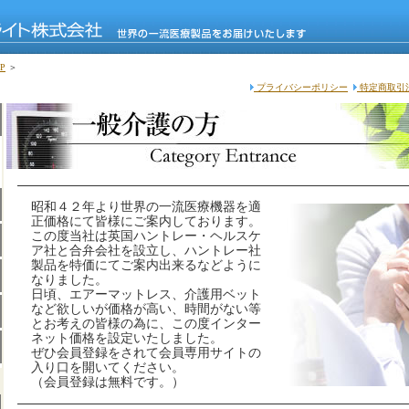
P
＞
プライバシーポリシー
特定商取引
昭和４２年より世界の一流医療機器を適
正価格にて皆様にご案内しております。
この度当社は英国ハントレー・ヘルスケ
ア社と合弁会社を設立し、ハントレー社
製品を特価にてご案内出来るなどように
なりました。
日頃、エアーマットレス、介護用ベット
など欲しいが価格が高い、時間がない等
とお考えの皆様の為に、この度インター
ネット価格を設定いたしました。
ぜひ会員登録をされて会員専用サイトの
入り口を開いてください。
（会員登録は無料です。）