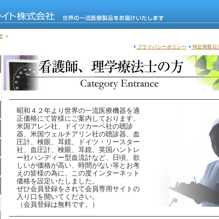
P
＞
プライバシーポリシー
特定商取引
昭和４２年より世界の一流医療機器を適
正価格にて皆様にご案内しております。
米国アレン社、ドイツカーベ社の聴診
器、米国ウェルチアリン社の聴診器、血
圧計、検眼、耳鏡、ドイツ・リースター
社、血圧計、検眼、耳鏡、英国ハントレ
ー社ハンディー型血流計など、日頃、欲
しいが価格が高い、時間がない等とお考
えの皆様の為に、この度インターネット
価格を設定いたしました。
ぜひ会員登録をされて会員専用サイトの
入り口を開いてください。
（会員登録は無料です。）