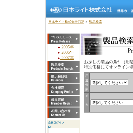
日本ライト株式会社TOP
＞
製品検索
2005年
2006年
2007年
お探しの製品の条件（用
特別価格にてオンライン
用
途
分
類
メ
ー
カ
ー