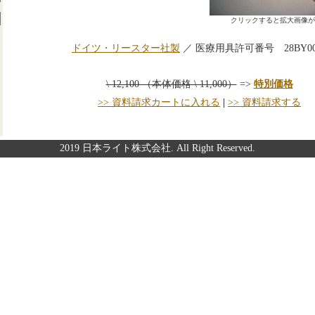
クリックすると拡大画像が
ドイツ・リースター社製
／ 医療用具許可番号 28BY00
\ 12,100 （本体価格 \ 11,000）
=>
特別価格
>> 資料請求カートに入れる
|
>> 資料請求する
2019 日本ライト株式会社. All Right Reserved.