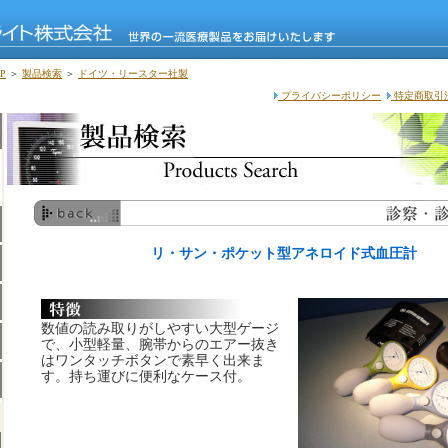
P
＞
製品検索
＞
ドイツ・リースター社製
プライバシーポリシー
特定商取引
リ・サン・ポケット型アネロイド式血圧計
数値の読み取りがしやすい大型ゲージ
で、小型軽量、腕帯からのエアー抜き
はワンタッチボタンで素早く出来ま
す。持ち運びに便利なケース付。