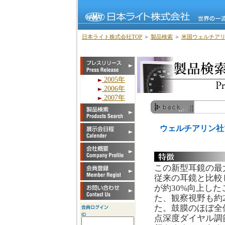
日本ライト株式会社TOP
＞
製品検索
＞
米国ウェルチア
2005年
2006年
2007年
ウェルチアリン社
この新型耳鏡の最
従来の耳鏡と比較
が約30%向上し
た、観察視野も約
た。鼓膜のほぼ全
点深度ダイヤル調