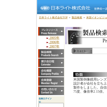
日本ライト株式会社TOP
＞
製品検索
＞
米国イオンビジ
2005年
2006年
2007年
米国製倒像鏡用レンズ
設計者が会社を立ち上
製作をしました。自信作
75度、像倍率2.15倍。