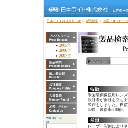
日本ライト株式会社TOP
＞
製品検索
＞
米国イオンビジ
2005年
2006年
2007年
米国製倒像鏡用レンズ
設計者が会社を立ち上
製作をしました。自信作
60度、像倍率3.08倍。
レーザー彫刻によりネ