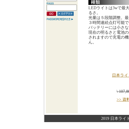
LEDライトは3wで最大1
るさ。
光量は５段階調整。最
３時間連続点灯可能で
バッテリーには小さな
現在の明るさと電池の
されますので充電の機
ん。
日本ライ
\ 107
>> 
2019 日本ライト株式