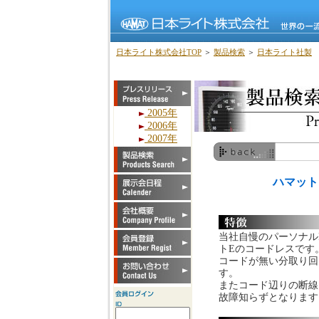
日本ライト株式会社TOP
＞
製品検索
＞
日本ライト社製
2005年
2006年
2007年
ハマット
当社自慢のパーソナル
トEのコードレスです
コードが無い分取り回
す。
またコード辺りの断線
故障知らずとなります