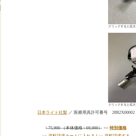
クリックすると拡大
クリックすると拡大
日本ライト社製
／ 医療用具許可番号 28B2X00002
\ 75,900 （本体価格 \ 69,000）
=>
特別価格
>> 資料請求カートに入れる
|
>> 資料請求する