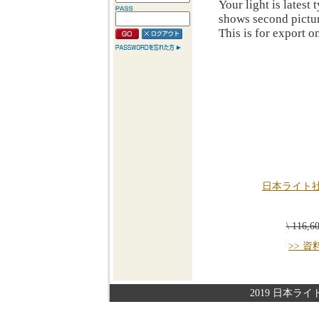
Your light is latest
shows second pictur
This is for export o
日本ライト
\ 116,
>> 
2019 日本ライト株式