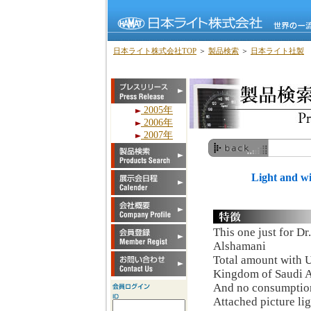
日本ライト株式会社TOP
＞
製品検索
＞
日本ライト社製
2005年
2006年
2007年
Light and w
This one just for D
Alshamani
Total amount with U
Kingdom of Saudi A
And no consumption
Attached picture lig