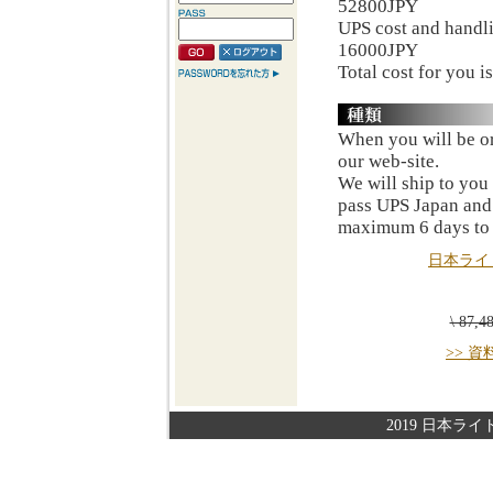
52800JPY
UPS cost and handli
16000JPY
Total cost for you 
When you will be or
our web-site.
We will ship to you
pass UPS Japan and
maximum 6 days to
日本ライ
\ 87,
>> 
2019 日本ライト株式