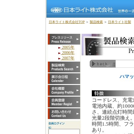
日本ライト株式会社TOP
＞
製品検索
＞
日本ライト社製
2005年
2006年
2007年
ハマッ
コードレス、充電
電池内蔵、約1000
さ、連続点灯時間
光量2段階切換え
時間1.5時間、フ
あり。