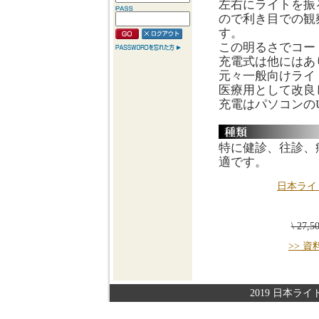
左右にライトを振
ので利き目での観
す。
この明るさでコー
充電式は他にはあ
元々一般向けライ
医療用として改良
充電はパソコンのU
特に健診、往診、
適です。
日本ライ
\ 27,
>> 
2019 日本ライト株式