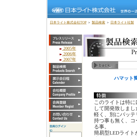
日本ライト株式会社TOP
＞
製品検索
＞
日本ライト社製
2005年
2006年
2007年
ハマット
このライトは特に
して開発致しまし
軽く、別にバッテ
持つ事も無く、コ
る事。
簡易型LEDライ