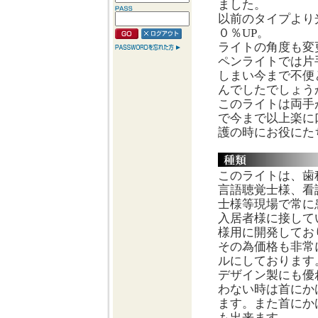
ました。
以前のタイプより
０％UP。
ライトの角度も変
ペンライトでは片
しまい今まで不便
んでしたでしょう
このライトは両手
で今まで以上楽に
護の時にお役にた
このライトは、歯
言語聴覚士様、看
士様等現場で常に
入居者様に接して
様用に開発してお
その為価格も非常
ルにしております
デザイン製にも優
わない時は首にか
ます。また首にか
も出来ます。