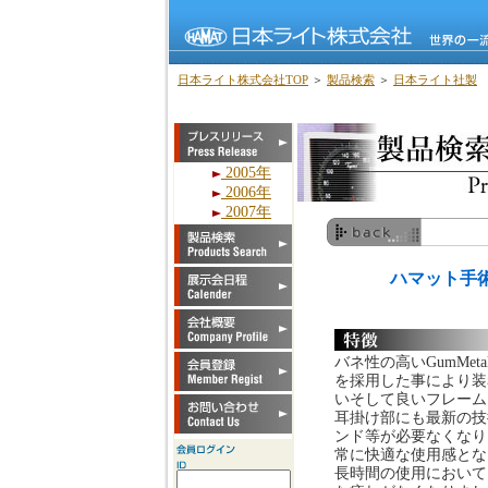
日本ライト株式会社TOP
＞
製品検索
＞
日本ライト社製
2005年
2006年
2007年
ハマット手術
バネ性の高いGumMet
を採用した事により装
いそして良いフレーム
耳掛け部にも最新の技
ンド等が必要なくなり
常に快適な使用感とな
長時間の使用において