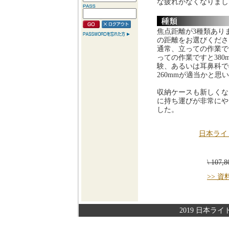
な疲れがなくなりまし
焦点距離が3種類あり
の距離をお選びくださ
通常、立っての作業です
っての作業ですと380
験、あるいは耳鼻科で
260mmが適当かと思
収納ケースも新しくな
に持ち運びが非常にや
した。
日本ライ
\ 107
>> 
2019 日本ライト株式