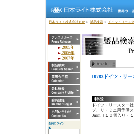
日本ライト株式会社TOP
＞
製品検索
＞
ドイツ・リース
2005年
2006年
2007年
10783ドイツ・
ドイツ・リースター社
プ、リ・ミニ用予備ス
3mm（１０個入り・