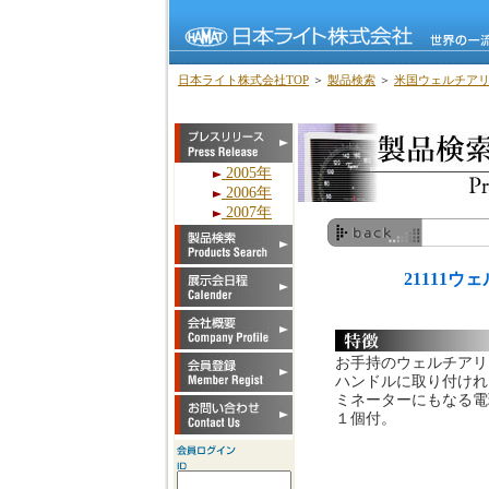
日本ライト株式会社TOP
＞
製品検索
＞
米国ウェルチア
2005年
2006年
2007年
21111
お手持のウェルチアリ
ハンドルに取り付けれ
ミネーターにもなる電
１個付。